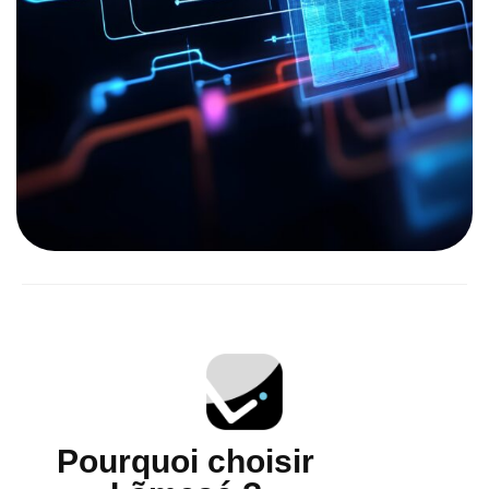
P
o
u
r
q
u
o
i
c
h
o
i
s
i
r